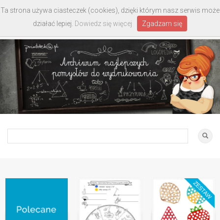
Ta strona używa ciasteczek (cookies), dzięki którym nasz serwis może
Toggle
działać lepiej.
Dowiedz się więcej
Zgadzam się
navigati