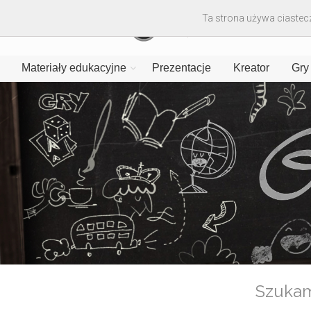
Ta strona używa ciastecz
Materiały edukacyjne
Prezentacje
Kreator
Gry
Szuka