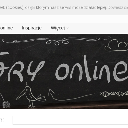
ek (cookies), dzięki którym nasz serwis może działać lepiej.
Dowiedz się
 online
Inspiracje
Więcej
m: