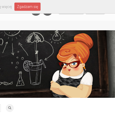
 więcej
Zgadzam się
Załóż konto
Zaloguj