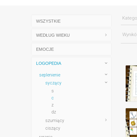
Katego
WSZYSTKIE
Wynik
WEDŁUG WIEKU
EMOCJE
LOGOPEDIA
seplenienie
syczący
s
c
z
dz
szumiący
ciszący
reranie