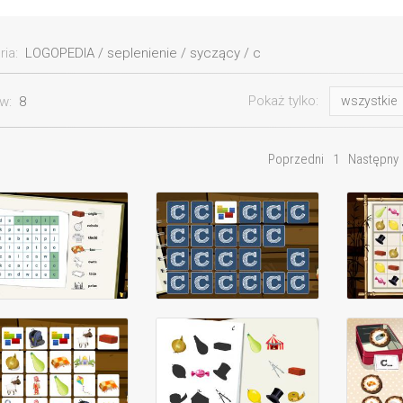
ria:
LOGOPEDIA / seplenienie / syczący / c
Pokaż tylko:
ów:
8
wszystkie
Poprzedni
1
Następny