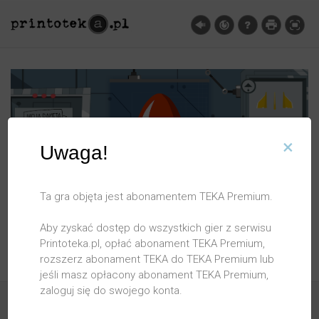
×
Uwaga!
Ta gra objęta jest abonamentem TEKA Premium.
Aby zyskać dostęp do wszystkich gier z serwisu
Printoteka.pl, opłać abonament TEKA Premium,
rozszerz abonament TEKA do TEKA Premium lub
jeśli masz opłacony abonament TEKA Premium,
zaloguj się do swojego konta.
O serwisie
Pomoc
FAQ
Regulamin
Polityka prywatności
Partnerzy
Kontakt