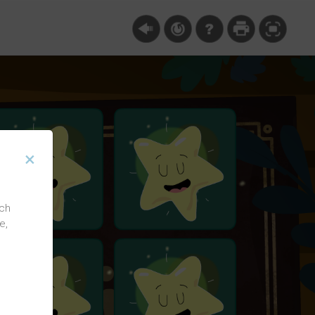
×
ich
e,