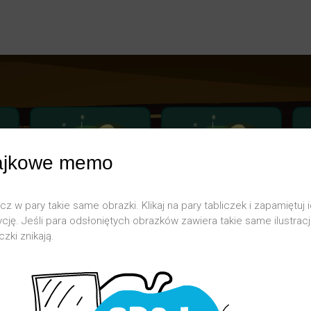
ajkowe memo
cz w pary takie same obrazki. Klikaj na pary tabliczek i zapamiętuj 
cję. Jeśli para odsłoniętych obrazków zawiera takie same ilustracj
czki znikają.