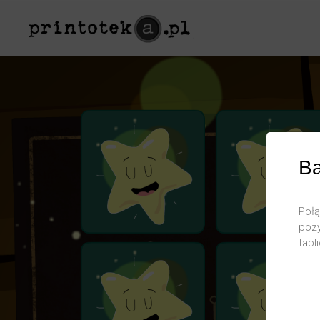
B
Połą
pozy
tabli