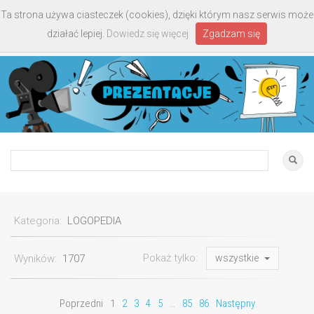
Ta strona używa ciasteczek (cookies), dzięki którym nasz serwis może
Toggle
działać lepiej.
Dowiedz się więcej
Zgadzam się
navigati
Kategoria:
LOGOPEDIA
Pokaż tylko:
Wyników:
1707
wszystkie
Poprzedni
1
2
3
4
5
…
85
86
Następny