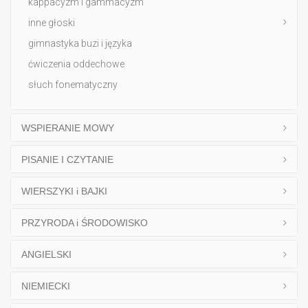
kappacyzm i gammacyzm
inne głoski
gimnastyka buzi i języka
ćwiczenia oddechowe
słuch fonematyczny
WSPIERANIE MOWY
PISANIE I CZYTANIE
WIERSZYKI i BAJKI
PRZYRODA i ŚRODOWISKO
ANGIELSKI
NIEMIECKI