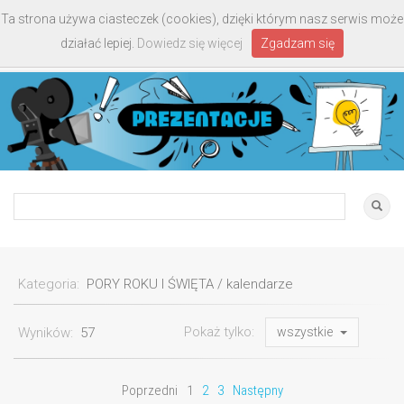
Ta strona używa ciasteczek (cookies), dzięki którym nasz serwis może
Toggle
działać lepiej.
Dowiedz się więcej
Zgadzam się
navigati
Kategoria:
PORY ROKU I ŚWIĘTA / kalendarze
Pokaż tylko:
Wyników:
57
wszystkie
Poprzedni
1
2
3
Następny