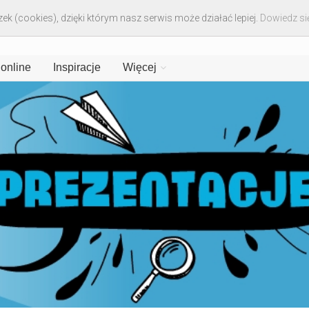
ek (cookies), dzięki którym nasz serwis może działać lepiej.
Dowiedz się
 online
Inspiracje
Więcej