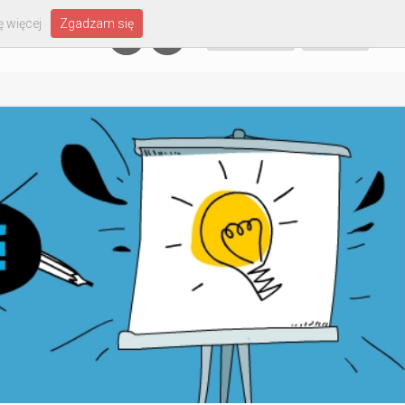
 więcej
Zgadzam się
Załóż konto
Zaloguj