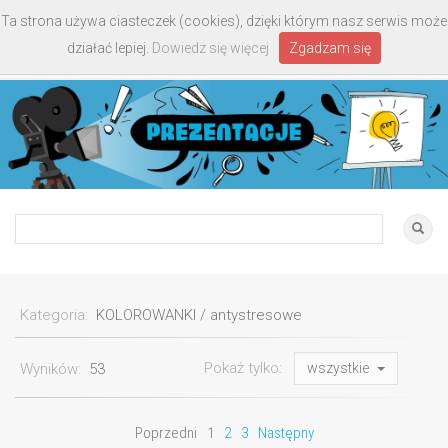
Ta strona używa ciasteczek (cookies), dzięki którym nasz serwis może
Toggle
działać lepiej.
Dowiedz się więcej
Zgadzam się
navigati
Kategoria:
KOLOROWANKI / antystresowe
Pokaż tylko:
Wyników:
53
wszystkie
Poprzedni
1
2
3
Następny