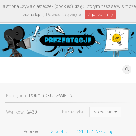
Ta strona używa ciasteczek (cookies), dzięki którym nasz serwis może
Toggle
działać lepiej.
Dowiedz się więcej
Zgadzam się
navigati
Kategoria:
PORY ROKU I ŚWIĘTA
Pokaż tylko:
Wyników:
2430
wszystkie
Poprzedni
1
2
3
4
5
…
121
122
Następny