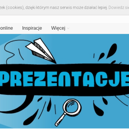
ek (cookies), dzięki którym nasz serwis może działać lepiej.
Dowiedz się
 online
Inspiracje
Więcej