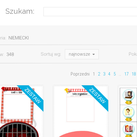
Szukam:
ria:
NIEMIECKI
Sortuj wg:
Pok
ów:
348
najnowsze
Poprzedni
1
2
3
4
5
…
17
18