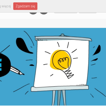
 więcej
Zgadzam się
Załóż konto
Zaloguj