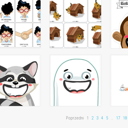
Poprzedni
1
2
3
4
5
…
17
18