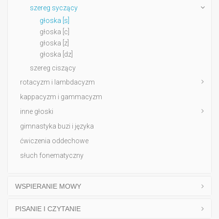
szereg syczący
głoska [s]
głoska [c]
głoska [z]
głoska [dz]
szereg ciszący
rotacyzm i lambdacyzm
kappacyzm i gammacyzm
inne głoski
gimnastyka buzi i języka
ćwiczenia oddechowe
słuch fonematyczny
WSPIERANIE MOWY
PISANIE I CZYTANIE