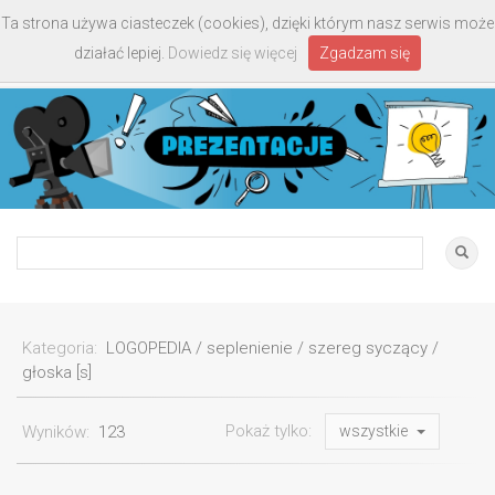
Ta strona używa ciasteczek (cookies), dzięki którym nasz serwis może
Toggle
działać lepiej.
Dowiedz się więcej
Zgadzam się
navigati
Kategoria:
LOGOPEDIA / seplenienie / szereg syczący /
głoska [s]
Pokaż tylko:
Wyników:
123
wszystkie