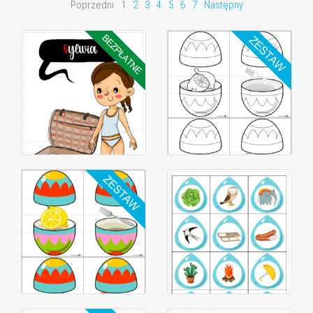
Poprzedni
1
2
3
4
5
6
7
Następny