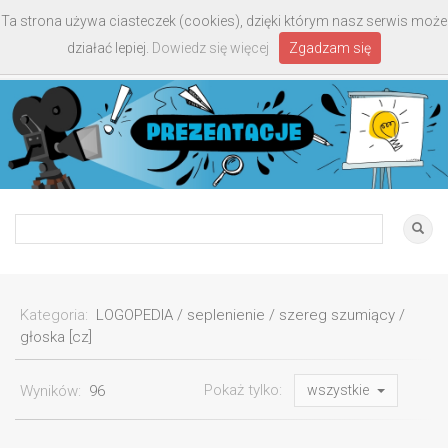
Ta strona używa ciasteczek (cookies), dzięki którym nasz serwis może
Toggle
działać lepiej.
Dowiedz się więcej
Zgadzam się
navigati
Kategoria:
LOGOPEDIA / seplenienie / szereg szumiący /
głoska [cz]
Pokaż tylko:
Wyników:
96
wszystkie