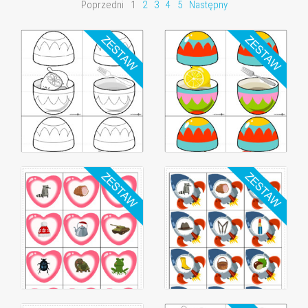
Poprzedni
1
2
3
4
5
Następny