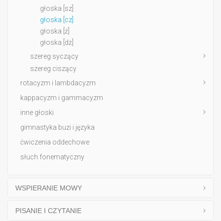
głoska [sz]
głoska [cz]
głoska [ż]
głoska [dż]
szereg syczący
szereg ciszący
rotacyzm i lambdacyzm
kappacyzm i gammacyzm
inne głoski
gimnastyka buzi i języka
ćwiczenia oddechowe
słuch fonematyczny
WSPIERANIE MOWY
PISANIE I CZYTANIE