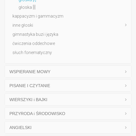
głoska [l]
kappacyzm i gammacyzm
inne głoski
gimnastyka buzi i języka
ćwiczenia oddechowe
słuch fonematyczny
WSPIERANIE MOWY
PISANIE I CZYTANIE
WIERSZYKI i BAJKI
PRZYRODA i ŚRODOWISKO
ANGIELSKI