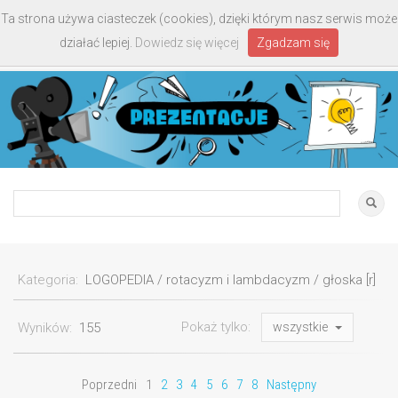
Ta strona używa ciasteczek (cookies), dzięki którym nasz serwis może
Toggle
działać lepiej.
Dowiedz się więcej
Zgadzam się
navigati
Kategoria:
LOGOPEDIA / rotacyzm i lambdacyzm / głoska [r]
Pokaż tylko:
Wyników:
155
wszystkie
Poprzedni
1
2
3
4
5
6
7
8
Następny