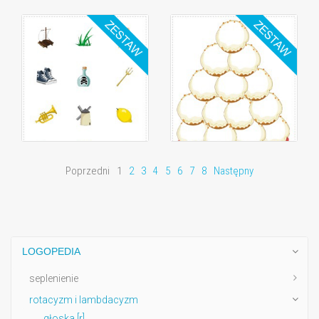
Poprzedni
1
2
3
4
5
6
7
8
Następny
LOGOPEDIA
seplenienie
rotacyzm i lambdacyzm
głoska [r]