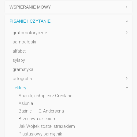
WSPIERANIE MOWY
PISANIE I CZYTANIE
grafomotoryczne
samogłoski
alfabet
sylaby
gramatyka
ortografia
Lektury
Anaruk, chłopiec z Grenlandii
Asiunia
Baśnie - H.C. Andersena
Brzechwa dzieciom
Jak Wojtek został strażakiem
Plastusiowy pamiętnik