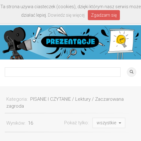
Ta strona używa ciasteczek (cookies), dzięki którym nasz serwis może
Toggle
działać lepiej.
Dowiedz się więcej
Zgadzam się
navigati
Kategoria:
PISANIE I CZYTANIE / Lektury / Zaczarowana
zagroda
Pokaż tylko:
Wyników:
16
wszystkie