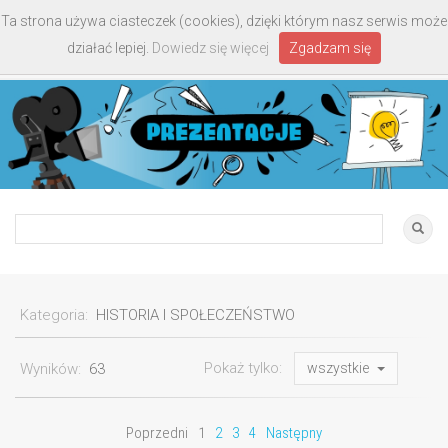
Ta strona używa ciasteczek (cookies), dzięki którym nasz serwis może
Toggle
działać lepiej.
Dowiedz się więcej
Zgadzam się
navigati
Kategoria:
HISTORIA I SPOŁECZEŃSTWO
Pokaż tylko:
Wyników:
63
wszystkie
Poprzedni
1
2
3
4
Następny