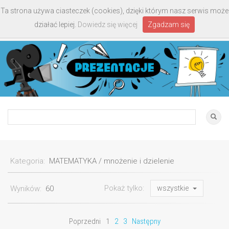
Ta strona używa ciasteczek (cookies), dzięki którym nasz serwis może
Toggle
działać lepiej.
Dowiedz się więcej
Zgadzam się
navigati
Kategoria:
MATEMATYKA / mnożenie i dzielenie
Pokaż tylko:
Wyników:
60
wszystkie
Poprzedni
1
2
3
Następny