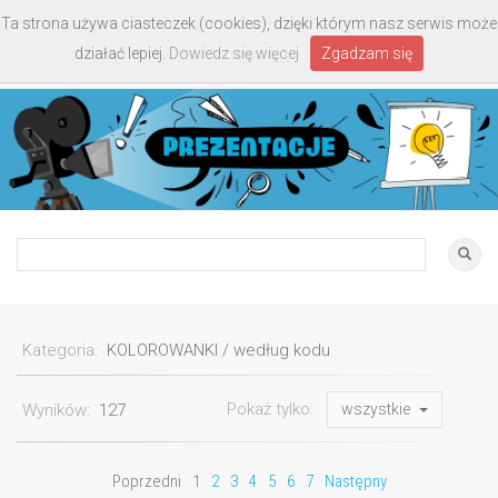
Ta strona używa ciasteczek (cookies), dzięki którym nasz serwis może
Toggle
działać lepiej.
Dowiedz się więcej
Zgadzam się
navigati
Kategoria:
KOLOROWANKI / według kodu
Pokaż tylko:
Wyników:
127
wszystkie
Poprzedni
1
2
3
4
5
6
7
Następny