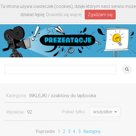
Ta strona używa ciasteczek (cookies), dzięki którym nasz serwis może
Toggle
działać lepiej.
Dowiedz się więcej
Zgadzam się
navigati
Kategoria:
WKLEJKI / szablony do lapbooka
Pokaż tylko:
Wyników:
92
wszystkie
Poprzedni
1
2
3
4
5
Następny