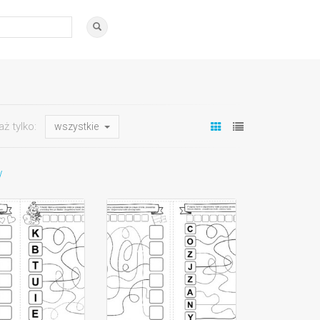
aż tylko:
wszystkie
y