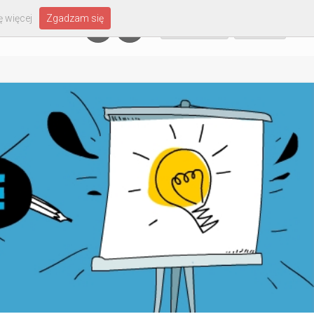
 więcej
Zgadzam się
Załóż konto
Zaloguj