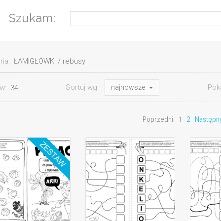
Szukam:
ria:
ŁAMIGŁÓWKI / rebusy
Sortuj wg:
Pok
ów:
34
najnowsze
Poprzedni
1
2
Następn