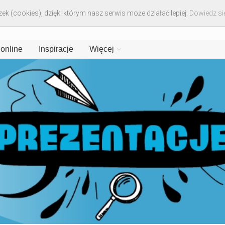
ek (cookies), dzięki którym nasz serwis może działać lepiej.
Dowiedz się
 online
Inspiracje
Więcej