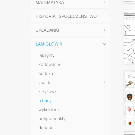
MATEMATYKA
HISTORIA I SPOŁECZEŃSTWO
UKŁADANKI
ŁAMIGŁÓWKI
labirynty
kodowanie
sudoku
znajdź
krzyżówki
rebusy
wykreślanki
połącz punkty
dopasuj