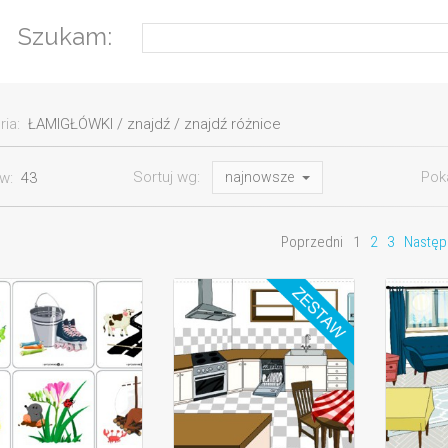
Szukam:
ria:
ŁAMIGŁÓWKI / znajdź / znajdź różnice
Sortuj wg:
Pok
ów:
43
najnowsze
Poprzedni
1
2
3
Następ