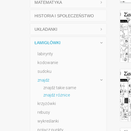
MATEMATYKA
HISTORIA I SPOŁECZEŃSTWO
UKŁADANKI
ŁAMIGŁÓWKI
labirynty
kodowanie
sudoku
znajdź
znajdź takie same
znajdź różnice
krzyżówki
rebusy
wykreślanki
połącz punkty