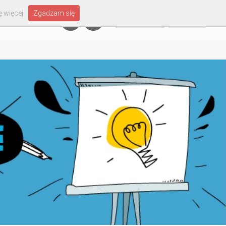
 więcej
Zgadzam się
Załóż konto
Zaloguj