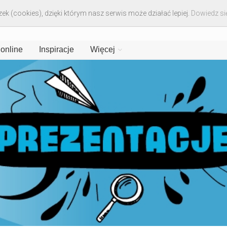
ek (cookies), dzięki którym nasz serwis może działać lepiej.
Dowiedz się
 online
Inspiracje
Więcej