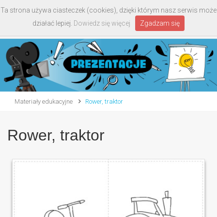
Ta strona używa ciasteczek (cookies), dzięki którym nasz serwis może
Toggle
działać lepiej.
Dowiedz się więcej
Zgadzam się
navigati
Materiały edukacyjne
Rower, traktor
Rower, traktor