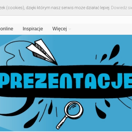
ek (cookies), dzięki którym nasz serwis może działać lepiej.
Dowiedz się
 online
Inspiracje
Więcej