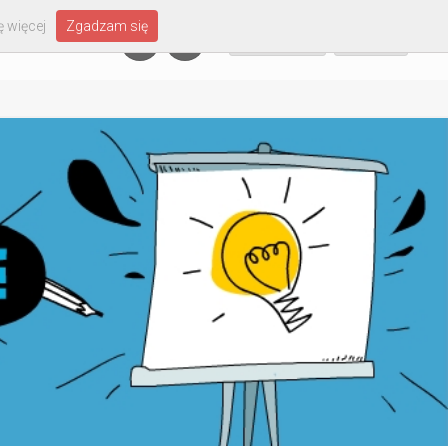
 więcej
Zgadzam się
Załóż konto
Zaloguj