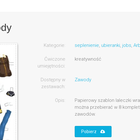
ody
Kategorie:
seplenienie
,
ubieranki
,
jobs
,
Arb
Ćwiczone
kreatywność
umiejętności:
Dostępny w
Zawody
zestawach:
Opis:
Papierowy szablon laleczki wra
można przebierać w 8 komplet
zawodów.
Pobierz