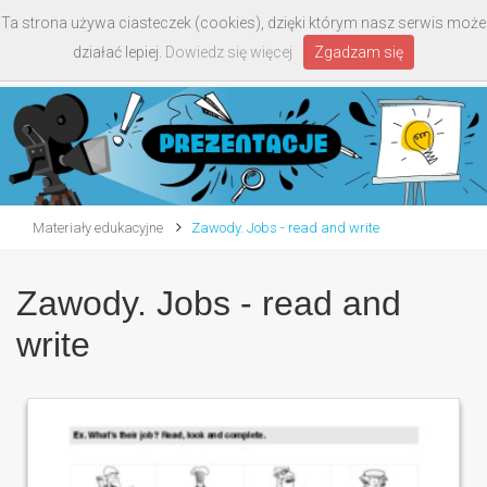
Ta strona używa ciasteczek (cookies), dzięki którym nasz serwis może
Toggle
działać lepiej.
Dowiedz się więcej
Zgadzam się
navigati
Materiały edukacyjne
Zawody. Jobs - read and write
Zawody. Jobs - read and
write