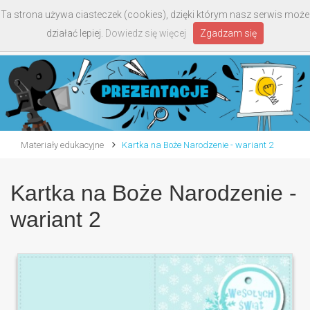
Ta strona używa ciasteczek (cookies), dzięki którym nasz serwis może
Toggle
działać lepiej.
Dowiedz się więcej
Zgadzam się
navigati
Materiały edukacyjne
Kartka na Boże Narodzenie - wariant 2
Kartka na Boże Narodzenie -
wariant 2