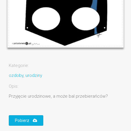
Kategorie:
ozdoby
,
urodziny
Opis:
Przyjęcie urodzinowe, a może bal przebierańców?
Pobierz