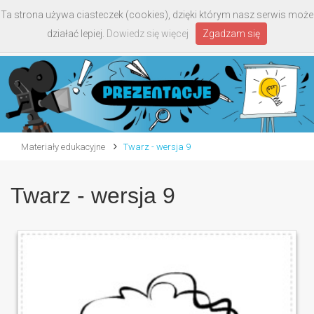
Ta strona używa ciasteczek (cookies), dzięki którym nasz serwis może
Toggle
działać lepiej.
Dowiedz się więcej
Zgadzam się
navigati
Materiały edukacyjne
Twarz - wersja 9
Twarz - wersja 9