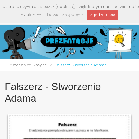
Ta strona używa ciasteczek (cookies), dzięki którym nasz serwis może
Toggle
działać lepiej.
Dowiedz się więcej
Zgadzam się
navigati
Materiały edukacyjne
Fałszerz - Stworzenie Adama
Fałszerz - Stworzenie
Adama