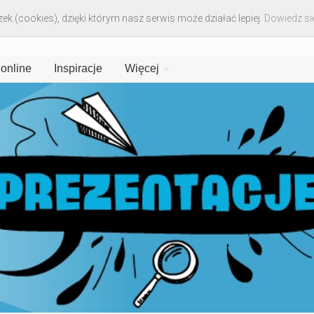
ek (cookies), dzięki którym nasz serwis może działać lepiej.
Dowiedz się
 online
Inspiracje
Więcej