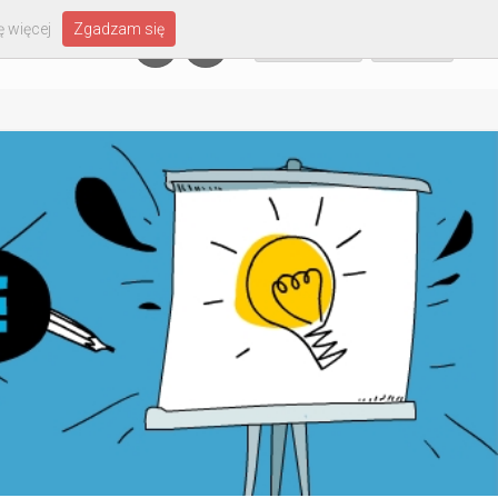
 więcej
Zgadzam się
Załóż konto
Zaloguj