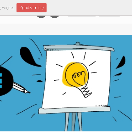
 więcej
Zgadzam się
Załóż konto
Zaloguj