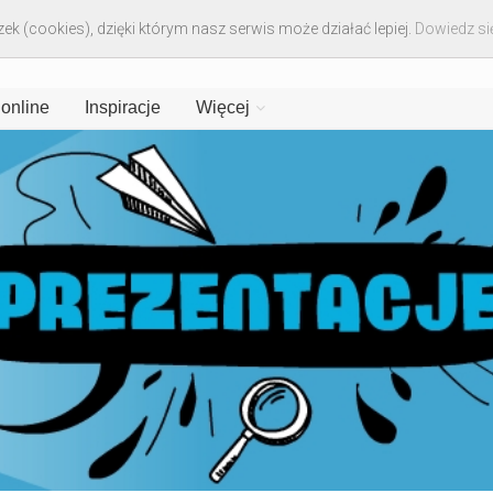
ek (cookies), dzięki którym nasz serwis może działać lepiej.
Dowiedz się
 online
Inspiracje
Więcej