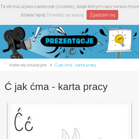
Ta strona używa ciasteczek (cookies), dzięki którym nasz serwis może
Toggle
działać lepiej.
Dowiedz się więcej
Zgadzam się
navigati
Materiały edukacyjne
Ć jak ćma - karta pracy
Ć jak ćma - karta pracy