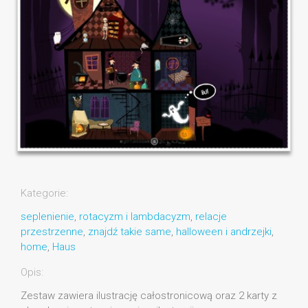
Kategorie:
seplenienie
,
rotacyzm i lambdacyzm
,
relacje
przestrzenne
,
znajdź takie same
,
halloween i andrzejki
,
home
,
Haus
Opis:
Zestaw zawiera ilustrację całostronicową oraz 2 karty z