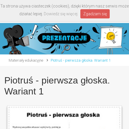
Ta strona używa ciasteczek (cookies), dzięki którym nasz serwis może
Toggle
działać lepiej.
Dowiedz się więcej
Zgadzam się
navigati
Materiały edukacyjne
Piotruś - pierwsza głoska. Wariant 1
Piotruś - pierwsza głoska.
Wariant 1