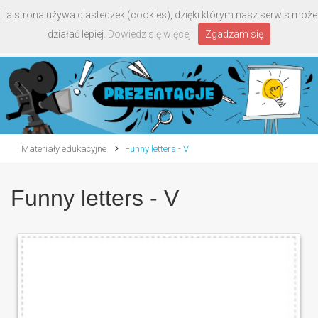
Ta strona używa ciasteczek (cookies), dzięki którym nasz serwis może
Toggle
działać lepiej.
Dowiedz się więcej
Zgadzam się
navigati
Materiały edukacyjne
Funny letters - V
Funny letters - V