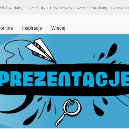
ek (cookies), dzięki którym nasz serwis może działać lepiej.
Dowiedz się
 online
Inspiracje
Więcej