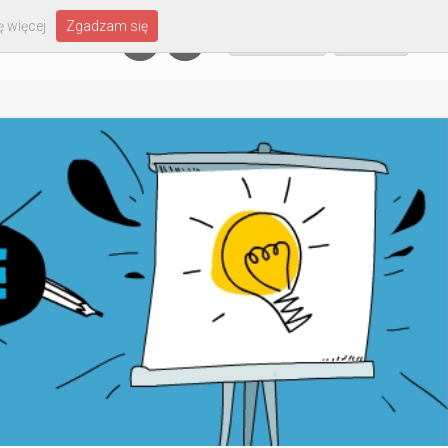
 więcej
Zgadzam się
Załóż konto
Zaloguj