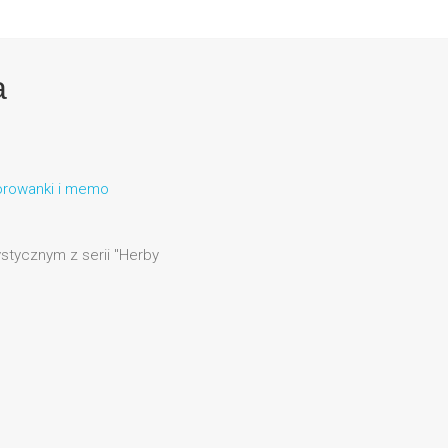
a
lorowanki i memo
tycznym z serii "Herby