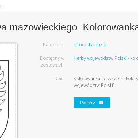
a
a mazowieckiego. Kolorowank
Kategorie:
geografia
,
różne
Dostępny w
Herby województw Polski - ko
zestawach:
Opis:
Kolorowanka ze wzorem kolorys
województw Polski".
Pobierz