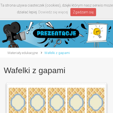
Ta strona używa ciasteczek (cookies), dzięki którym nasz serwis może
Toggle
działać lepiej.
Dowiedz się więcej
Zgadzam się
navigati
Materiały edukacyjne
Wafelki z gapami
Wafelki z gapami