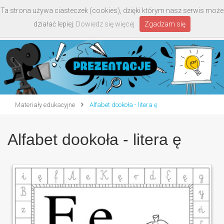
Ta strona używa ciasteczek (cookies), dzięki którym nasz serwis może
Toggle
działać lepiej.
Dowiedz się więcej
Zgadzam się
navigati
Materiały edukacyjne
Alfabet dookoła - litera ę
Alfabet dookoła - litera ę