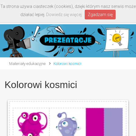
Ta strona używa ciasteczek (cookies), dzięki którym nasz serwis może
Toggle
działać lepiej.
Dowiedz się więcej
Zgadzam się
navigati
Materiały edukacyjne
Kolorowi kosmici
Kolorowi kosmici