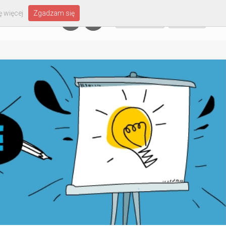
 więcej
Zgadzam się
Załóż konto
Zaloguj