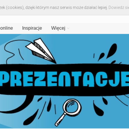
ek (cookies), dzięki którym nasz serwis może działać lepiej.
Dowiedz się
 online
Inspiracje
Więcej