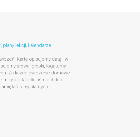
Y
,
plany lekcji
,
kalendarze
iczeń. Kartę opisujemy datą i w
isujemy słowa, głoski, logatomy,
ch. Za każde ćwiczenie domowe
 miejsce tabelki uśmiech lub
pamiętać o regularnych