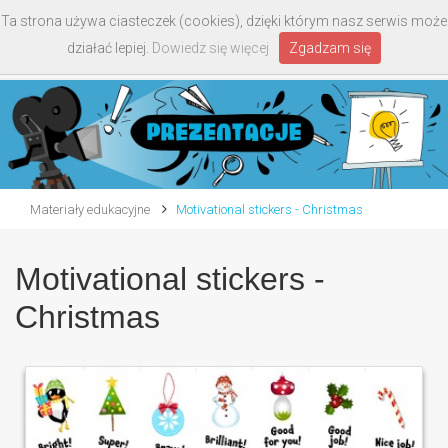
Ta strona używa ciasteczek (cookies), dzięki którym nasz serwis może
Toggle
działać lepiej.
Dowiedz się więcej
Zgadzam się
navigati
Materiały edukacyjne
Motivational stickers - Christmas
Motivational stickers -
Christmas