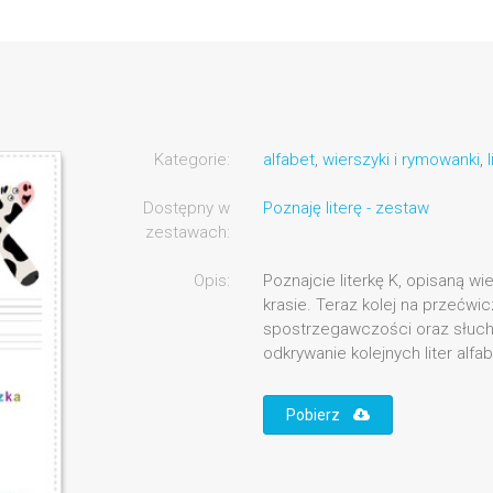
Kategorie:
alfabet
,
wierszyki i rymowanki
,
l
Dostępny w
Poznaję literę - zestaw
zestawach:
Opis:
Poznajcie literkę K, opisaną w
krasie. Teraz kolej na przećwic
spostrzegawczości oraz słuchu. 
odkrywanie kolejnych liter alfa
Pobierz