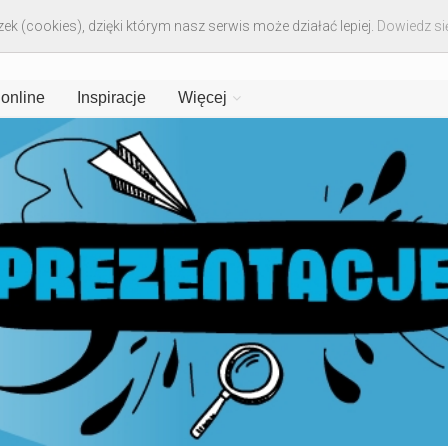
ek (cookies), dzięki którym nasz serwis może działać lepiej.
Dowiedz się
 online
Inspiracje
Więcej