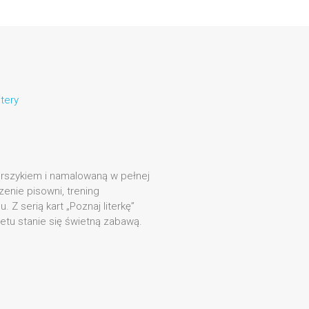
itery
ierszykiem i namalowaną w pełnej
zenie pisowni, trening
Z serią kart „Poznaj literkę”
betu stanie się świetną zabawą.