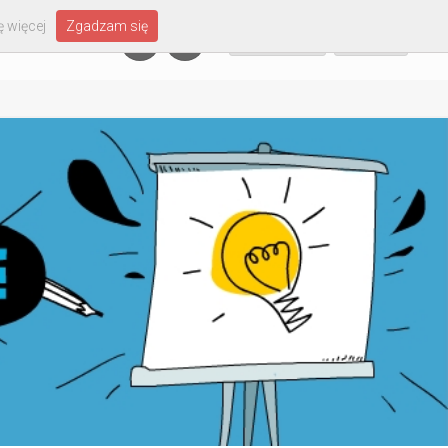
 więcej
Zgadzam się
Załóż konto
Zaloguj