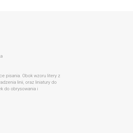
ka
 pisania. Obok wzoru litery z
enia linii, oraz liniatury do
k do obrysowania i