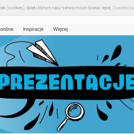
ek (cookies), dzięki którym nasz serwis może działać lepiej.
Dowiedz się
 online
Inspiracje
Więcej