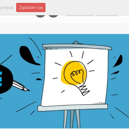
 więcej
Zgadzam się
Załóż konto
Zaloguj