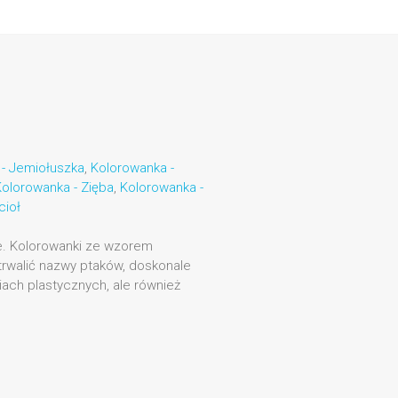
- Jemiołuszka
,
Kolorowanka -
olorowanka - Zięba
,
Kolorowanka -
cioł
e. Kolorowanki ze wzorem
rwalić nazwy ptaków, doskonale
iach plastycznych, ale również