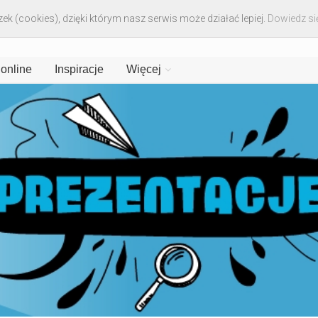
ek (cookies), dzięki którym nasz serwis może działać lepiej.
Dowiedz się
 online
Inspiracje
Więcej