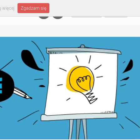
 więcej
Zgadzam się
Załóż konto
Zaloguj