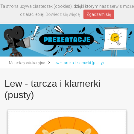
Ta strona używa ciasteczek (cookies), dzięki którym nasz serwis może
Toggle
działać lepiej.
Dowiedz się więcej
Zgadzam się
navigati
Materiały edukacyjne
Lew - tarcza i klamerki (pusty)
Lew - tarcza i klamerki
(pusty)