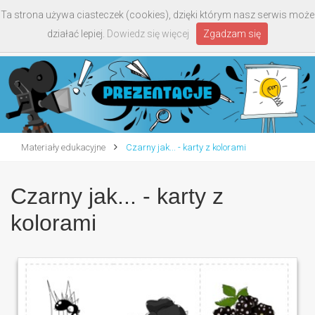
Ta strona używa ciasteczek (cookies), dzięki którym nasz serwis może
Toggle
działać lepiej.
Dowiedz się więcej
Zgadzam się
navigati
Materiały edukacyjne
Czarny jak... - karty z kolorami
Czarny jak... - karty z
kolorami