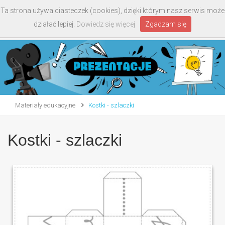
Ta strona używa ciasteczek (cookies), dzięki którym nasz serwis może
Toggle
działać lepiej.
Dowiedz się więcej
Zgadzam się
navigati
Materiały edukacyjne
Kostki - szlaczki
Kostki - szlaczki