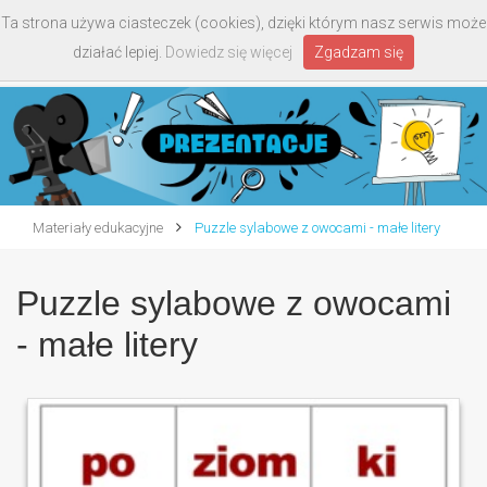
Ta strona używa ciasteczek (cookies), dzięki którym nasz serwis może
Toggle
działać lepiej.
Dowiedz się więcej
Zgadzam się
navigati
Materiały edukacyjne
Puzzle sylabowe z owocami - małe litery
Puzzle sylabowe z owocami
- małe litery