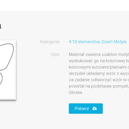
a
Kategorie:
4-10 elementów
,
Dzień Motyla
Opis:
Materiał zawiera szablon moty
wydrukować go na kolorowej kar
kolorowymi wzorami/plamami d
skrzydeł układamy wzór z wyci
za zadanie odtworzyć wzór w o
powstał na podstawie pomysłu
Głoska.
Pobierz