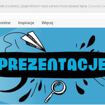
ek (cookies), dzięki którym nasz serwis może działać lepiej.
Dowiedz się
 online
Inspiracje
Więcej