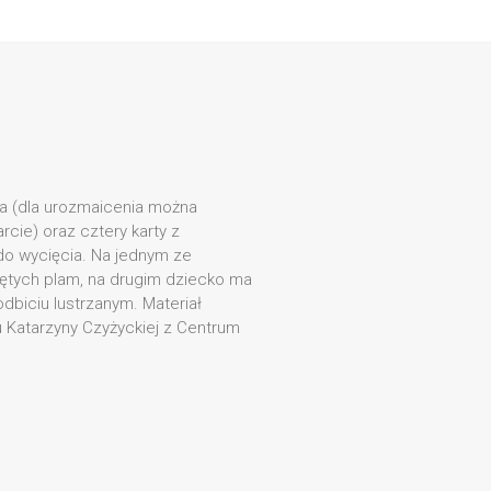
la (dla urozmaicenia można
cie) oraz cztery karty z
o wycięcia. Na jednym ze
ętych plam, na drugim dziecko ma
dbiciu lustrzanym. Materiał
 Katarzyny Czyżyckiej z Centrum