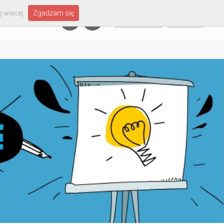
 więcej
Zgadzam się
Załóż konto
Zaloguj