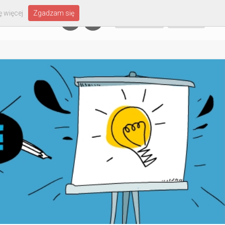
 więcej
Zgadzam się
Załóż konto
Zaloguj