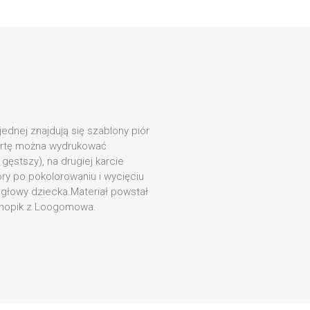
jednej znajdują się szablony piór
kartę można wydrukować
 gęstszy), na drugiej karcie
óry po pokolorowaniu i wycięciu
łowy dziecka.Materiał powstał
Knopik z Loogomowa.