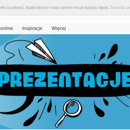
ek (cookies), dzięki którym nasz serwis może działać lepiej.
Dowiedz się
 online
Inspiracje
Więcej