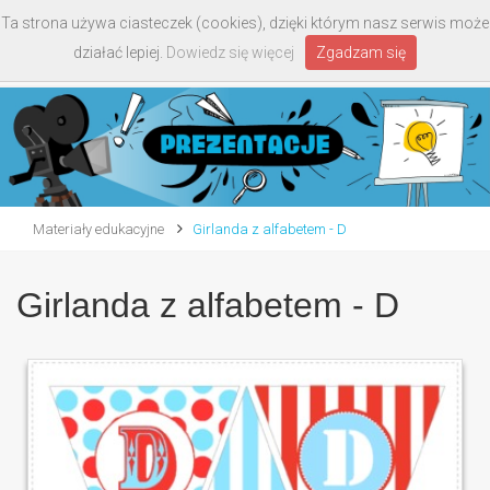
Ta strona używa ciasteczek (cookies), dzięki którym nasz serwis może
Toggle
działać lepiej.
Dowiedz się więcej
Zgadzam się
navigati
Materiały edukacyjne
Girlanda z alfabetem - D
Girlanda z alfabetem - D